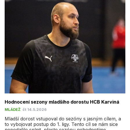
Hodnocení sezony mladšího dorostu HCB Karviná
MLÁDEŽ
čt 14.5.2026
Mladší dorost vstupoval do sezóny s jasným cílem, a
to vybojovat postup do 1. ligy. Tento cíl se nám sice
nepodařilo splnit, přesto sezónu nehodnotíme...