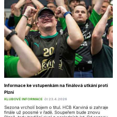
Informace ke vstupenkám na finálová utkání proti
Plzni
KLUBOVÉ INFORMACE
čt 23.4.2026
Sezona vrcholí bojem o titul. HCB Karviná si zahraje
finále už poosmé v řadě. Soupeřem bude znovu