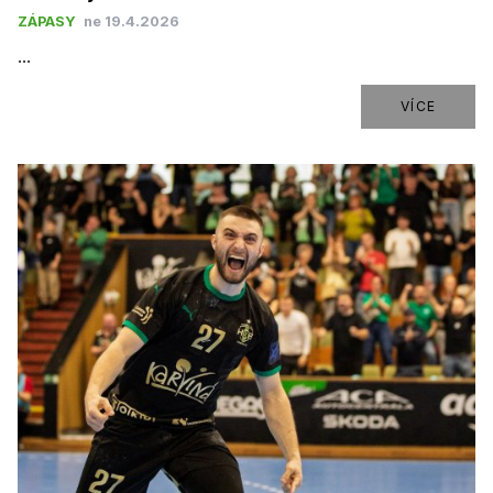
ZÁPASY
ne 19.4.2026
...
VÍCE