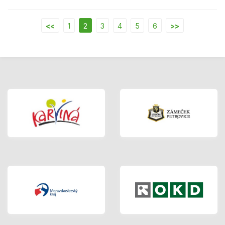
<<
1
2
3
4
5
6
>>