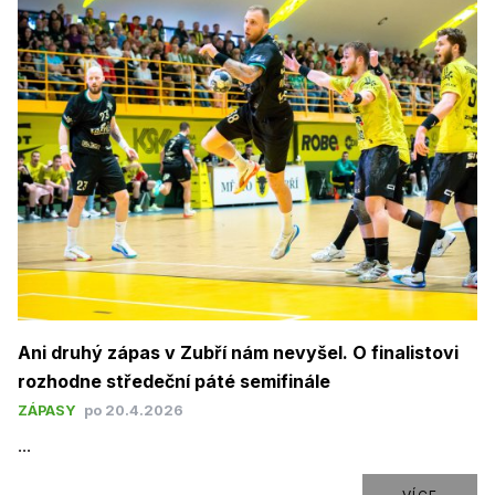
Ani druhý zápas v Zubří nám nevyšel. O finalistovi
rozhodne středeční páté semifinále
ZÁPASY
po 20.4.2026
...