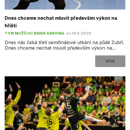
Dnes chceme nechat mluvit především výkon na
hřišti
TÝM MUŽŮ HC BANÍK KARVINÁ
so 18.4.2026
Dnes nás čeká třetí semifinálové utkání na půdě Zubří.
Dnes chceme nechat mluvit především výkon na...
VÍCE