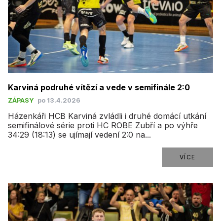
Karviná podruhé vítězí a vede v semifinále 2:0
ZÁPASY
po 13.4.2026
Házenkáři HCB Karviná zvládli i druhé domácí utkání
semifinálové série proti HC ROBE Zubří a po výhře
34:29 (18:13) se ujímají vedení 2:0 na...
VÍCE