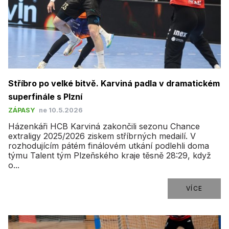
Stříbro po velké bitvě. Karviná padla v dramatickém
superfinále s Plzní
ZÁPASY
ne 10.5.2026
Házenkáři HCB Karviná zakončili sezonu Chance
extraligy 2025/2026 ziskem stříbrných medailí. V
rozhodujícím pátém finálovém utkání podlehli doma
týmu Talent tým Plzeňského kraje těsně 28:29, když
o...
VÍCE