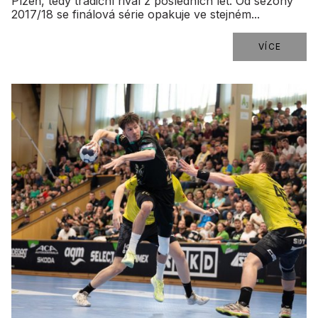
Plzeň, tedy tradiční rival z posledních let. Od sezony
2017/18 se finálová série opakuje ve stejném...
VÍCE