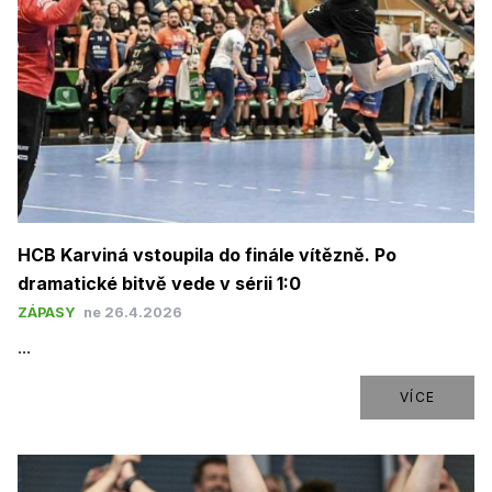
HCB Karviná vstoupila do finále vítězně. Po
dramatické bitvě vede v sérii 1:0
ZÁPASY
ne 26.4.2026
...
VÍCE