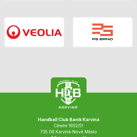
Handball Club Baník Karviná
Cihelní 1652/51
735 06 Karviná-Nové Město