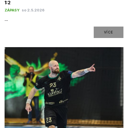
1:2
ZÁPASY
so 2.5.2026
...
VÍCE