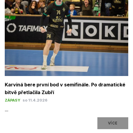
Karviná bere první bod v semifinále. Po dramatické
bitvě přetlačila Zubří
ZÁPASY
so 11.4.2026
...
VÍCE