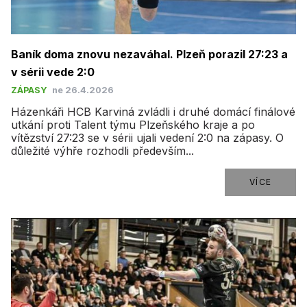
​Baník doma znovu nezaváhal. Plzeň porazil 27:23 a
v sérii vede 2:0
ZÁPASY
ne 26.4.2026
Házenkáři HCB Karviná zvládli i druhé domácí finálové
utkání proti Talent týmu Plzeňského kraje a po
vítězství 27:23 se v sérii ujali vedení 2:0 na zápasy. O
důležité výhře rozhodli především...
VÍCE