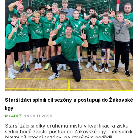
​Starší žáci splnili cíl sezóny a postupují do Žákovské
ligy
MLÁDEŽ
so 29.11.2025
Starší žáci si díky druhému místu v kvalifikaci a zisku
sedmi bodů zajistili postup do Žákovské ligy. Tím splnili
hlavní cíl letošní sezóny, na který tým podřídil