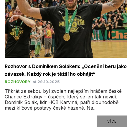
Rozhovor s Dominikem Solákem: „Ocenění beru jako
závazek. Každý rok je těžší ho obhájit“
ROZHOVORY
st 29.10.2025
​Třikrát za sebou byl zvolen nejlepším hráčem české
Chance Extraligy – úspěch, který se jen tak nevidí.
Dominik Solák, lídr HCB Karviná, patří dlouhodobě
mezi klíčové postavy české házené. Na...
VÍCE