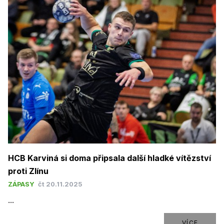
HCB Karviná si doma připsala další hladké vítězství
proti Zlínu
ZÁPASY
čt 20.11.2025
...
VÍCE