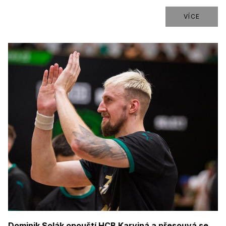
VÍCE
Dominik Solák opouští HCB Karviná a přesouvá se