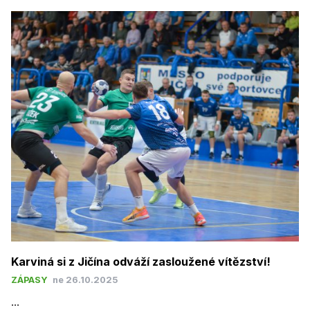
Karviná si z Jičína odváží zasloužené vítězství!
ZÁPASY
ne 26.10.2025
...