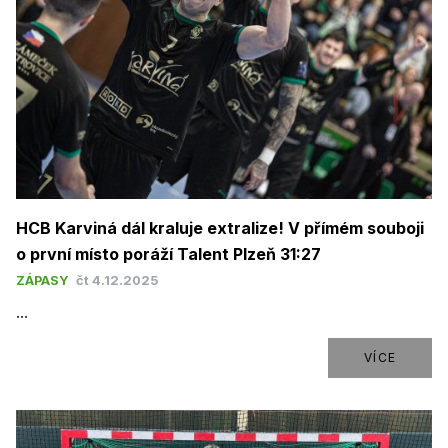
HCB Karviná dál kraluje extralize! V přímém souboji
o první místo poráží Talent Plzeň 31:27
ZÁPASY
čt 4.12.2025
...
VÍCE