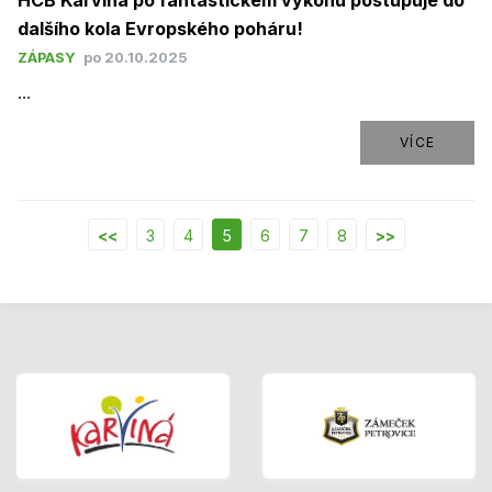
dalšího kola Evropského poháru!
ZÁPASY
po 20.10.2025
...
VÍCE
<<
3
4
5
6
7
8
>>