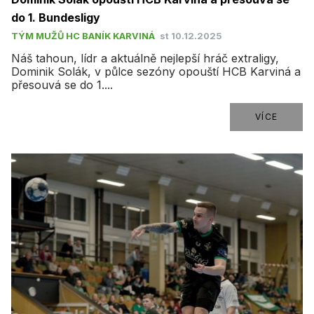
do 1. Bundesligy
TÝM MUŽŮ HC BANÍK KARVINÁ
st 10.12.2025
​Náš tahoun, lídr a aktuálně nejlepší hráč extraligy,
Dominik Solák, v půlce sezóny opouští HCB Karviná a
přesouvá se do 1....
VÍCE