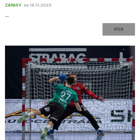
ZÁPASY
ne 16.11.2025
...
VÍCE