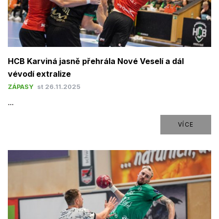
HCB Karviná jasně přehrála Nové Veselí a dál
vévodí extralize
ZÁPASY
st 26.11.2025
...
VÍCE