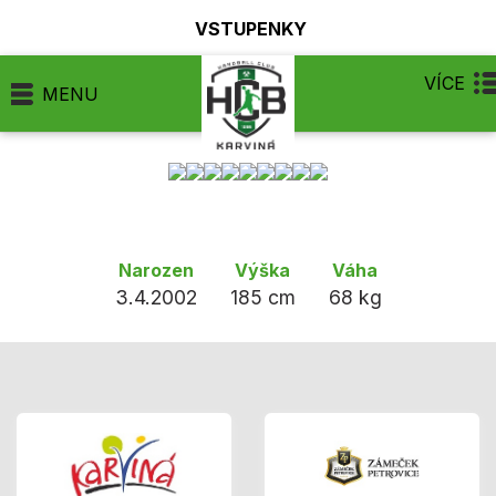
VSTUPENKY
VÍCE
MENU
Narozen
Výška
Váha
3.4.2002
185 cm
68 kg