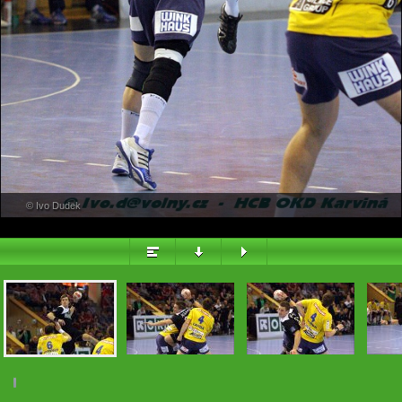
PŘEHLED
© Ivo Dudek