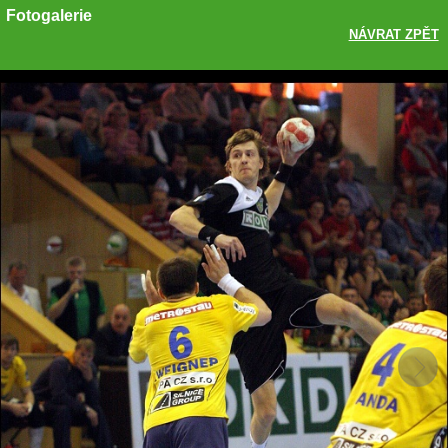
Fotogalerie
NÁVRAT ZPĚT
Sdílet
Zobrazit galerii
ODKAZ
FACEBOOK
TWITTER
GOOGLE PLUS