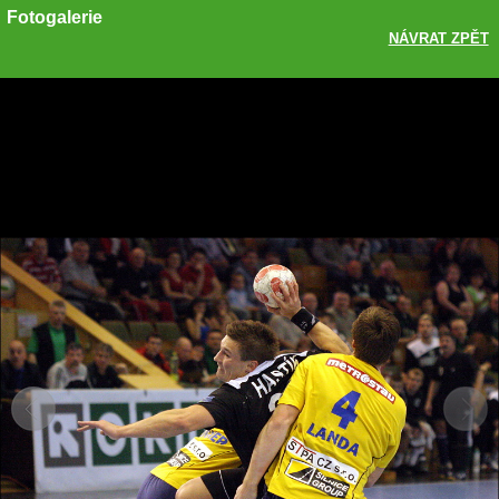
Fotogalerie
NÁVRAT ZPĚT
Sdílet
Zobrazit galerii
ODKAZ
FACEBOOK
TWITTER
GOOGLE PLUS