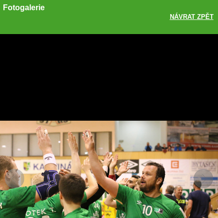
Fotogalerie
NÁVRAT ZPĚT
Sdílet
Zobrazit galerii
ODKAZ
FACEBOOK
TWITTER
GOOGLE PLUS