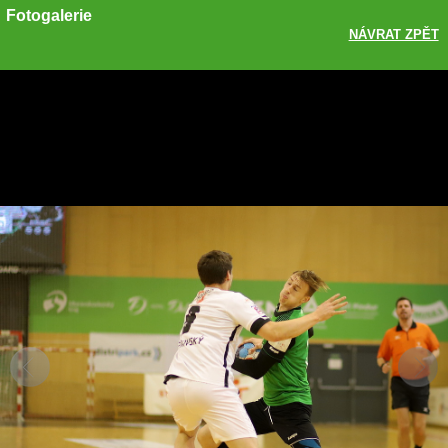
Fotogalerie
NÁVRAT ZPĚT
Sdílet
Zobrazit galerii
ODKAZ
FACEBOOK
TWITTER
GOOGLE PLUS