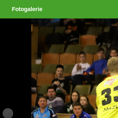
Fotogalerie
Sdílet
Zobrazit galerii
ODKAZ
FACEBOOK
TWITTER
GOOGLE PLUS