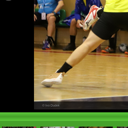
PŘEHLED
© Ivo Dudek