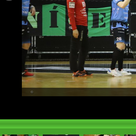
PŘEHLED
©