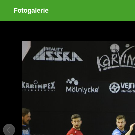
Fotogalerie
Sdílet
Zobrazit galerii
ODKAZ
FACEBOOK
TWITTER
GOOGLE PLUS