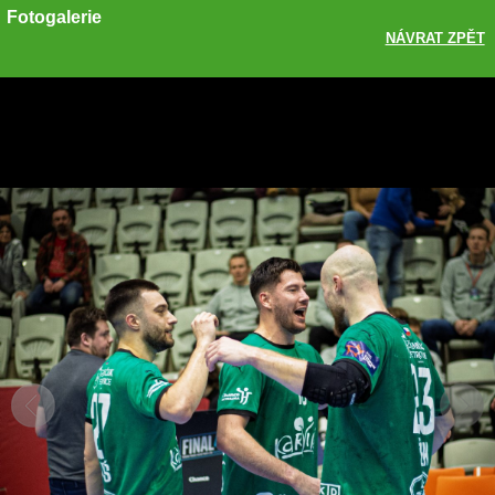
Fotogalerie
NÁVRAT ZPĚT
Sdílet
Zobrazit galerii
ODKAZ
FACEBOOK
TWITTER
GOOGLE PLUS