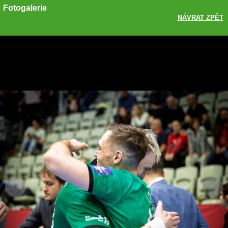
Fotogalerie
NÁVRAT ZPĚT
Sdílet
Zobrazit galerii
ODKAZ
FACEBOOK
TWITTER
GOOGLE PLUS