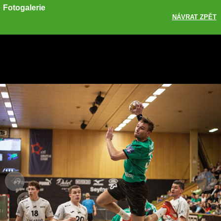
Fotogalerie
NÁVRAT ZPĚT
Sdílet
Zobrazit galerii
ODKAZ
FACEBOOK
TWITTER
GOOGLE PLUS