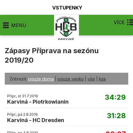
VSTUPENKY
VÍCE
MENU
Zápasy Příprava na sezónu
2019/20
Zobrazit:
pouze doma
|
pouze venku
|
vše
|
liga
34:29
Přípr., st 31.7.2019
Karviná
-
Piotrkowianin
31:28
Přípr., pá 2.8.2019
Karviná
-
HC Dresden
Přípr., ne 4.8.2019