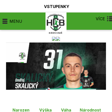
VSTUPENKY
VÍCE
MENU
Narozen
Výška
Váha
Národnost