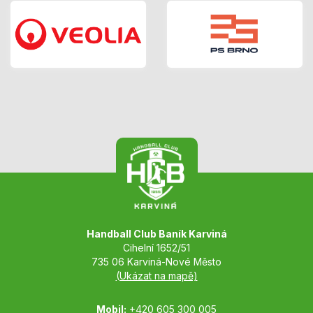
Handball Club Baník Karviná
Cihelní 1652/51
735 06 Karviná-Nové Město
(Ukázat na mapě)
Mobil:
+420 605 300 005