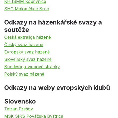
KH ISMM Kopřivnice
SHC Maloměřice Brno
Odkazy na házenkářské svazy a
soutěže
Česká extraliga házené
Český svaz házené
Evropský svaz házené
Slovenský svaz házené
Bundesliga-webové stránky
Polský svaz házené
Odkazy na weby evropských klubů
Slovensko
Tatran Prešov
MŠK SIRS Povážská Bystrica