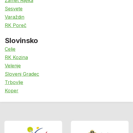
Zamet Rijeka
Sesvete
Varaždin
RK Poreč
Slovinsko
Celje
RK Kozina
Velenje
Slovenj Gradec
Trbovlje
Koper