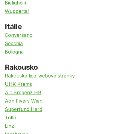
Bietigheim
Wuppertal
Itálie
Conversano
Secchia
Bologna
Rakousko
Rakouská liga-webové stránky
UHK Krems
A 1 Bregenz HB
Aon Fivers Wien
Superfund Hard
Tulln
Linz