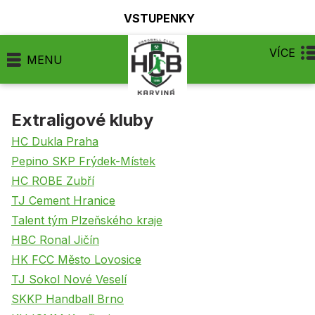
VSTUPENKY
VÍCE
MENU
Extraligové kluby
HC Dukla Praha
Pepino SKP Frýdek-Místek
HC ROBE Zubří
TJ Cement Hranice
Talent tým Plzeňského kraje
HBC Ronal Jičín
HK FCC Město Lovosice
TJ Sokol Nové Veselí
SKKP Handball Brno