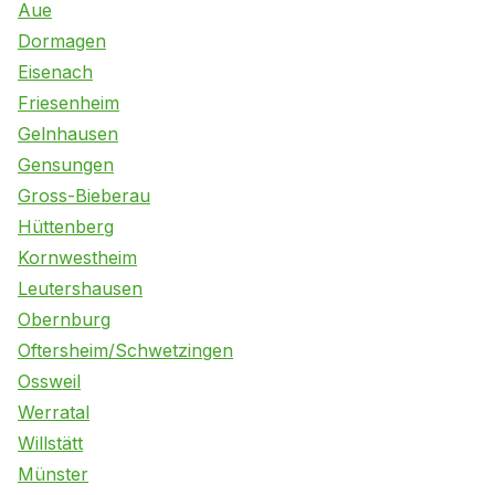
Aue
Dormagen
Eisenach
Friesenheim
Gelnhausen
Gensungen
Gross-Bieberau
Hüttenberg
Kornwestheim
Leutershausen
Obernburg
Oftersheim/Schwetzingen
Ossweil
Werratal
Willstätt
Münster