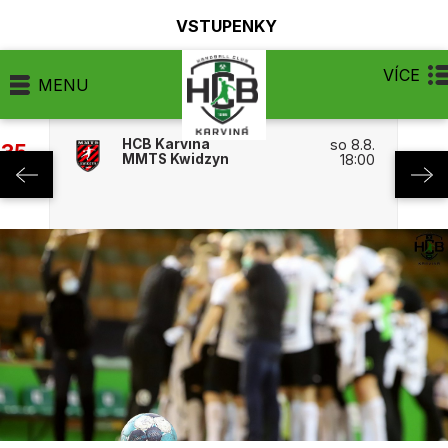
VSTUPENKY
VÍCE
MENU
HCB Karviná
so 8.8.
:35
MMTS Kwidzyn
18:00