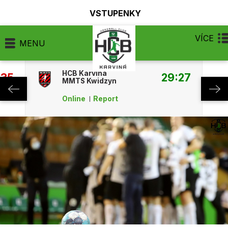
VSTUPENKY
VÍCE
MENU
HCB Karviná
:35
29:27
MMTS Kwidzyn
Online
Report