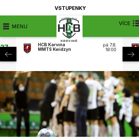
VSTUPENKY
VÍCE
MENU
HCB Karviná
pá 7.8.
:37
MMTS Kwidzyn
18:00