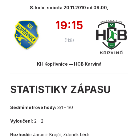
8. kolo, sobota 20.11.2010 od 09:00,
19:15
(11:8)
KH Kopřivnice — HCB Karviná
STATISTIKY ZÁPASU
Sedmimetrové hody:
3/1 - 1/0
Vyloučení:
2 - 2
Rozhodčí:
Jaromír Krejčí, Zdeněk Lédr