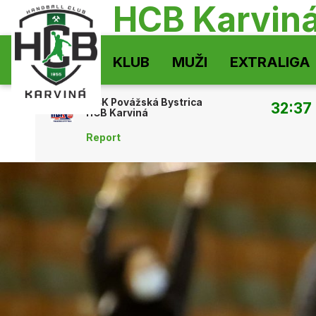
HCB Karvin
KLUB
MUŽI
EXTRALIGA
MŠK Povážská Bystrica
32:37
HCB Karviná
Report