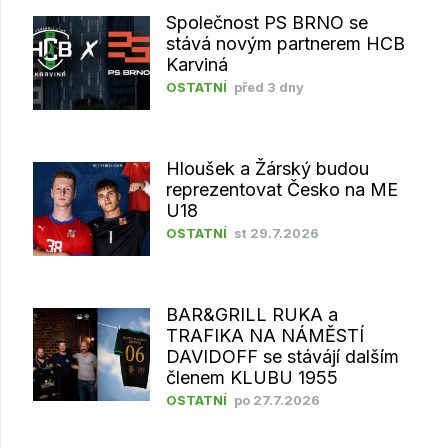
Společnost PS BRNO se
stává novým partnerem HCB
Karviná
OSTATNÍ
před 3 dny
Hloušek a Žárský budou
reprezentovat Česko na ME
U18
OSTATNÍ
st 29.7.2026
BAR&GRILL RUKA a
TRAFIKA NA NÁMĚSTÍ
DAVIDOFF se stávájí dalším
členem KLUBU 1955
OSTATNÍ
po 27.7.2026