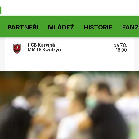
á
PARTNEŘI
MLÁDEŽ
HISTORIE
FAN
HCB Karviná
pá 7.8.
MMTS Kwidzyn
18:00