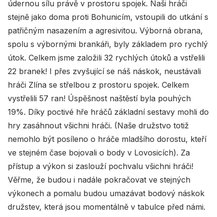
údernou sílu právě v prostoru spojek. Naši hráči
stejně jako doma proti Bohunicím, vstoupili do utkání s
patřičným nasazením a agresivitou. Výborná obrana,
spolu s výbornými brankáři, byly základem pro rychlý
útok. Celkem jsme založili 32 rychlých útoků a vstřelili
22 branek! I přes zvyšující se náš náskok, neustávali
hráči Zlína se střelbou z prostoru spojek. Celkem
vystřelili 57 ran! Úspěšnost naštěstí byla pouhých
19%. Díky poctivé hře hráčů základní sestavy mohli do
hry zasáhnout všichni hráči. (Naše družstvo totiž
nemohlo být posíleno o hráče mladšího dorostu, kteří
ve stejném čase bojovali o body v Lovosicích). Za
přístup a výkon si zaslouží pochvalu všichni hráči!
Věřme, že budou i nadále pokračovat ve stejných
výkonech a pomalu budou umazávat bodový náskok
družstev, která jsou momentálně v tabulce před námi.