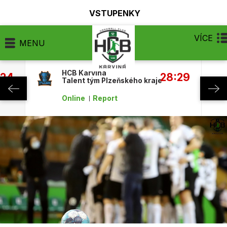
VSTUPENKY
VÍCE
MENU
HCB Karviná
:24
28:29
Talent tým Plzeňského kraje
Online
Report