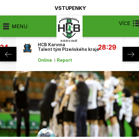
VSTUPENKY
VÍCE
MENU
HCB Karviná
:24
28:29
Talent tým Plzeňského kraje
Online
Report