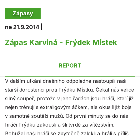
Zápasy
ne 21.9.2014 |
Zápas Karviná - Frýdek Místek
REPORT
V dalším utkání dnešního odpoledne nastoupili naši
starší dorostenci proti Frýdku Místku. Čekal nás velice
silný soupeř, protože v jeho řadách jsou hráči, kteří již
nejen trénují s extraligovým áčkem, ale okusili již boje
v samotné soutěži mužů. Od první minuty se do nás
hráči Frýdku zakousli a šli tvrdě za vítězstvím.
Bohužel naši hráči se zbytečně zalekli a hráli s příliš