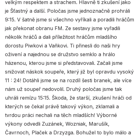
velkým respektem a strachem. Hlavně ti zkušení jako
je Šťastný a další. Poločas jsme jednoznačně prohráli
9:15. V šatně jsme si všechno vyříkali a poradili hráčům
jak překonat obranu FM. Ze sestavy jsme vyřadili
několik hráčů a dali příležitost hráčům mladšího
dorostu Piwkovi a Vaňkovi. Ti přinesli do naši hry
oživení a najednou se družstvo semklo a hrálo
házenou, kterou jsme si představovali. Začali jsme
snižovat náskok soupeře, který již byl opravdu vysoký
11 : 24! Dotáhli jsme se na rozdíl šesti branek, ale více
nám už soupeř nedovolil. Druhý poločas jsme tak
uhráli remízu 15:15. Škoda, že starší, zkušení hráči od
kterých se čekal právě takový výkon, zklamali a
tvrdou práci nechali na těch mladších! Výborné
výkony odvedli Zuzánek, Wozniak, Marušík,
Čavrnoch, Plaček a Drzyzga. Bohužel to bylo málo a