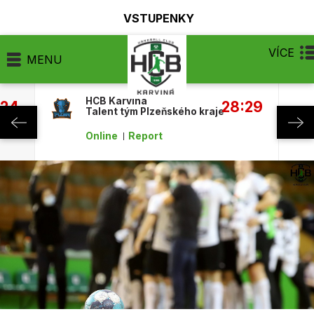
VSTUPENKY
VÍCE
MENU
HCB Karviná
:24
28:29
Talent tým Plzeňského kraje
Online
Report