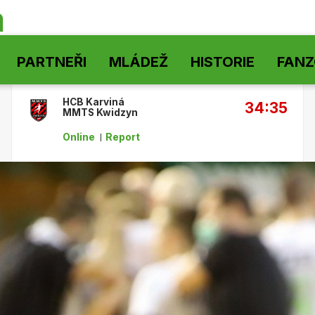
á
PARTNEŘI
MLÁDEŽ
HISTORIE
FAN
HCB Karviná
34:35
MMTS Kwidzyn
Online
Report