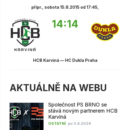
přípr., sobota 15.8.2015 od 17:45,
14:14
HCB Karviná — HC Dukla Praha
AKTUÁLNĚ NA WEBU
Společnost PS BRNO se
stává novým partnerem HCB
Karviná
OSTATNÍ
po 3.8.2026