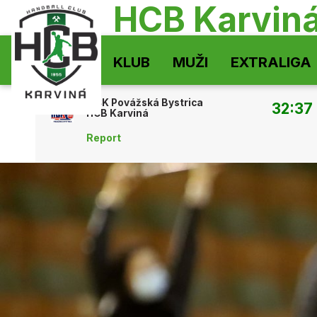
HCB Karvin
KLUB
MUŽI
EXTRALIGA
MŠK Povážská Bystrica
32:37
HCB Karviná
Report