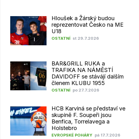
Hloušek a Žárský budou
reprezentovat Česko na ME
U18
OSTATNÍ
st 29.7.2026
BAR&GRILL RUKA a
TRAFIKA NA NÁMĚSTÍ
DAVIDOFF se stávájí dalším
členem KLUBU 1955
OSTATNÍ
po 27.7.2026
HCB Karviná se představí ve
skupině F. Soupeři jsou
Benfica, Torrelavega a
Holstebro
EVROPSKÉ POHÁRY
pá 17.7.2026