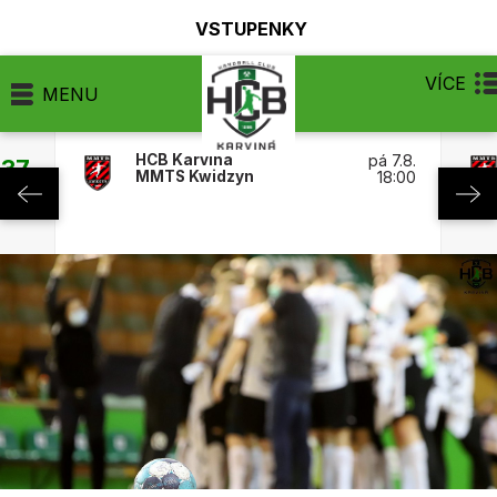
VSTUPENKY
VÍCE
MENU
HCB Karviná
pá 7.8.
:37
MMTS Kwidzyn
18:00