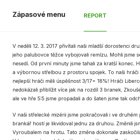
Zápasové menu
REPORT
V neděli 12. 3. 2017 přivítali naši mladší dorostenci d
jeho palubovce těžce vybojovali remízu. Mohli jsme s
nesedí. Od první minuty jsme tahali za kratší konec.
a výbornou střelbou z prostoru spojek. To naši hráči 
nejlepší hráči měli úspěšnost 3/17= 18%! Hráči Liber
nedokázali přiblížit více jak na rozdíl 3 branek. Zkou
ale ve hře 5:5 jsme propadali a do šaten jsme tak odc
V naši střelecké mizérii jsme pokračovali i ve druhém 
brankář hostí je likvidoval jednu za druhou. Změnili
Vyroubalem na hrotu. Tato změna dokonale zaskočila 