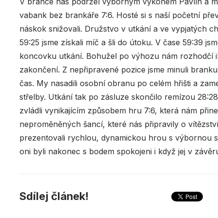
V brance nás podržel výborným výkonem Pavlín a my s
vabank bez brankáře 7:6. Hosté si s naší početní př
náskok snižovali. Družstvo v utkání a ve vypjatých c
59:25 jsme získali míč a šli do útoku. V čase 59:39 js
koncovku utkání. Bohužel po výhozu nám rozhodčí ihn
zakončení. Z nepřipravené pozice jsme minuli branku
čas. My nasadili osobní obranu po celém hřišti a zamezi
střelby. Utkání tak po zásluze skončilo remízou 28:
zvládli vynikajícím způsobem hru 7:6, která nám přin
neproměněných šancí, které nás připravily o vítězstv
prezentovali rychlou, dynamickou hrou s výbornou s
oni byli nakonec s bodem spokojeni i když jej v závěru 
Sdílej článek!