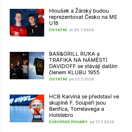
Hloušek a Žárský budou
reprezentovat Česko na ME
U18
OSTATNÍ
st 29.7.2026
BAR&GRILL RUKA a
TRAFIKA NA NÁMĚSTÍ
DAVIDOFF se stávájí dalším
členem KLUBU 1955
OSTATNÍ
po 27.7.2026
HCB Karviná se představí ve
skupině F. Soupeři jsou
Benfica, Torrelavega a
Holstebro
EVROPSKÉ POHÁRY
pá 17.7.2026