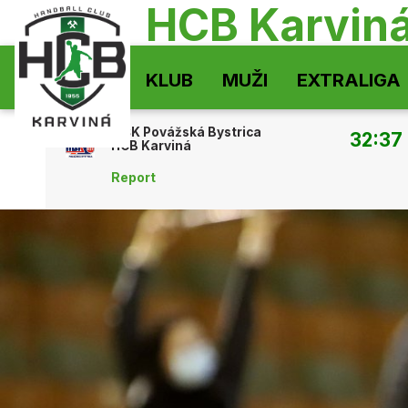
HCB Karvin
KLUB
MUŽI
EXTRALIGA
MŠK Povážská Bystrica
32:37
HCB Karviná
Report