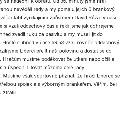
e nadechli k obratu. Od 36. minuty jsme hráli
evahou nevěděli rady a my pomalu jejich 6 brankový
hvílích táhl vynikajícím způsobem David Růža. V čase
me si vzali oddechový čas a řekli jsme jak dohrajeme
ed zvedli ruku za pasivitu a my museli jít do
. Hosté si ihned v čase 59:53 vzali rovněž oddechový
li jsme Liberci přejít naši polovinu a dostat se do
28. Hráčům musíme poděkovat že utkání nepoložili a
esla úspěch. Litovat můžeme celé řady
í. Musíme však sportovně přiznat, že hráči Liberce se
třelbou spojek a s výborným brankářem. Věřím, že i
ztratili.