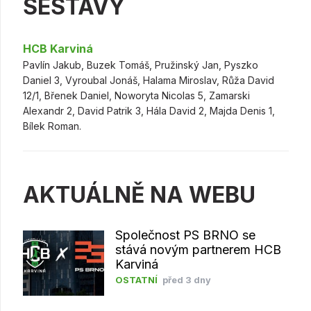
SESTAVY
HCB Karviná
Pavlín Jakub, Buzek Tomáš, Pružinský Jan, Pyszko
Daniel 3, Vyroubal Jonáš, Halama Miroslav, Růža David
12/1, Břenek Daniel, Noworyta Nicolas 5, Zamarski
Alexandr 2, David Patrik 3, Hála David 2, Majda Denis 1,
Bílek Roman.
AKTUÁLNĚ NA WEBU
Společnost PS BRNO se
stává novým partnerem HCB
Karviná
OSTATNÍ
před 3 dny