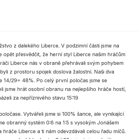
ružstvo z dalekého Liberce. V podzimní části jsme na
e opět přesvědčit, že herní styl Liberce našim hráčům
 Hráči Liberce nás v obraně přehrávali svým pohybem
byli z prostoru spojek doslova žalostní. Naši dva
ce 14/29= 48%. Po celý první poločas jsme se
šeli jsme hrát osobní obranu na nejlepšího hráče hostí,
házeli za nepříznivého stavu 15:19
poločase. Vytvářeli jsme si 100% šance, ale vynikající
 jsme obranný systém 0:6 na 1:5 s vysokým Jonášem
hráče Liberce a ti nám odevzdávali celou řadu míčů.