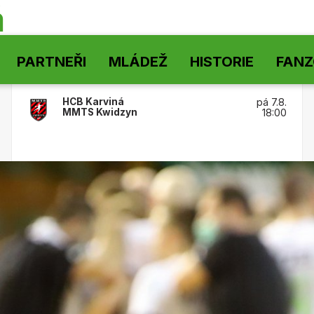
á
PARTNEŘI
MLÁDEŽ
HISTORIE
FAN
HCB Karviná
pá 7.8.
MMTS Kwidzyn
18:00