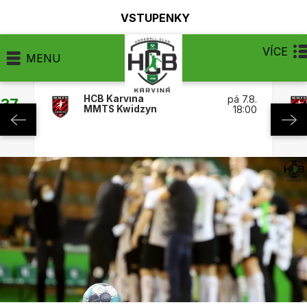
VSTUPENKY
VÍCE
MENU
HCB Karviná
pá 7.8.
:37
MMTS Kwidzyn
18:00