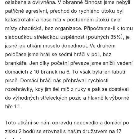
oslabena a ovlivněna. V obranné činnosti jsme nebyli
patřičně agresívní, přechod do rychlého útoku byl
katastrofální a naše hra v postupném útoku byla
místy chaotická, bez organizace. Připočteme-li k tomu
slaboučkou střeleckou úspěšnost (pouhých 35%), je
jasné jak utkání muselo dopadnout. Ve druhém
poločase jsme hráli se sedmi hráči v poli, bez
brankáře. Jen díky početní převaze jsme snížili vedení
domácích z 10 branek na 6. To však byla jen labutí
píseň. Domácí hráči nás přehrávali rychlosti
rozehrávky, kdy jim šel míč z ruky a pak se dostávali
do výhodných střeleckých pozic a hlavně k výborné
hře 1:1.
Toto utkání se nám opravdu nepovedlo a domácí po
zisku 2 bodů se srovnali s našim družstvem na 17