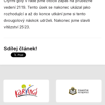
Čtyřmi góly v řadě jsme otočili zápas na průběžné
vedení 21:19. Tento úsek se nakonec ukázal jako
rozhodující a až do konce utkání jsme si tento
dvougolový náskok udrželi. Nakonec jsme slavili
vítězství 25:23.
Sdílej článek!