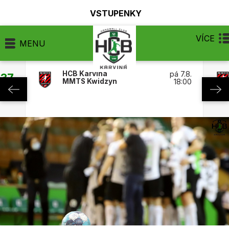
VSTUPENKY
VÍCE
MENU
HCB Karviná
pá 7.8.
:37
MMTS Kwidzyn
18:00