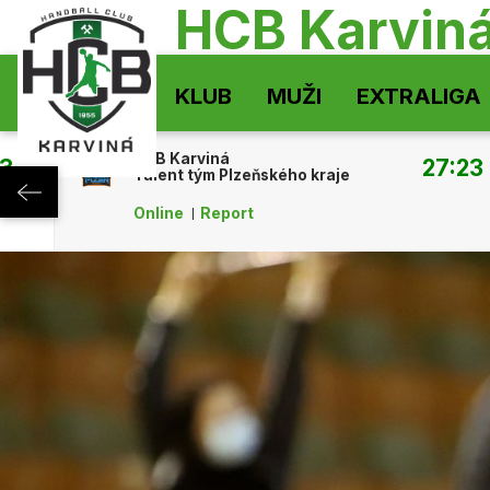
HCB Karvin
KLUB
MUŽI
EXTRALIGA
HCB Karviná
:34
27:23
Talent tým Plzeňského kraje
Online
Report