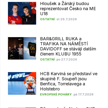
Hloušek a Žárský budou
reprezentovat Česko na ME
U18
OSTATNÍ
st 29.7.2026
BAR&GRILL RUKA a
TRAFIKA NA NÁMĚSTÍ
DAVIDOFF se stávájí dalším
členem KLUBU 1955
OSTATNÍ
po 27.7.2026
HCB Karviná se představí ve
skupině F. Soupeři jsou
Benfica, Torrelavega a
Holstebro
EVROPSKÉ POHÁRY
pá 17.7.2026