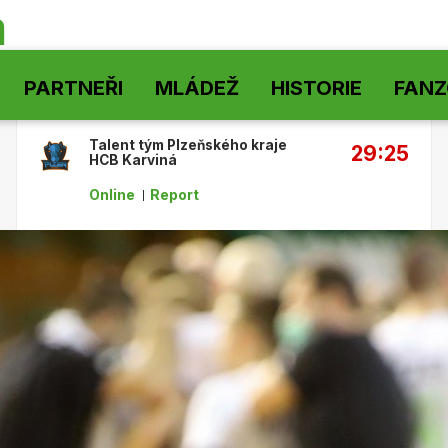
á
PARTNEŘI
MLÁDEŽ
HISTORIE
FAN
Talent tým Plzeňského kraje
29:25
HCB Karviná
Online
Report