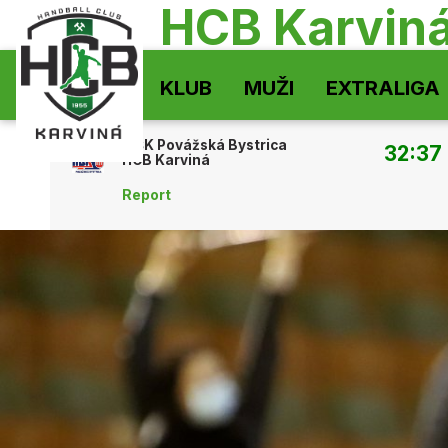
HCB Karvin
KLUB
MUŽI
EXTRALIGA
MŠK Povážská Bystrica
32:37
HCB Karviná
Report