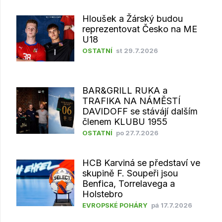
Hloušek a Žárský budou
reprezentovat Česko na ME
U18
OSTATNÍ
st 29.7.2026
BAR&GRILL RUKA a
TRAFIKA NA NÁMĚSTÍ
DAVIDOFF se stávájí dalším
členem KLUBU 1955
OSTATNÍ
po 27.7.2026
HCB Karviná se představí ve
skupině F. Soupeři jsou
Benfica, Torrelavega a
Holstebro
EVROPSKÉ POHÁRY
pá 17.7.2026