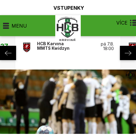
VSTUPENKY
VÍCE
MENU
HCB Karviná
pá 7.8.
:37
MMTS Kwidzyn
18:00