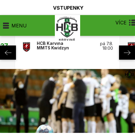
VSTUPENKY
VÍCE
MENU
HCB Karviná
pá 7.8.
:37
MMTS Kwidzyn
18:00