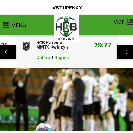
VSTUPENKY
VÍCE
MENU
HCB Karviná
:35
29:27
MMTS Kwidzyn
Online
Report