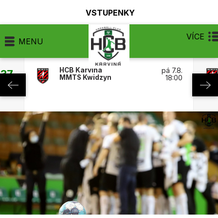
VSTUPENKY
VÍCE
MENU
HCB Karviná
pá 7.8.
:37
MMTS Kwidzyn
18:00