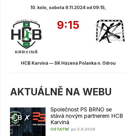
10. kolo, sobota 9.11.2024 od 09:15,
9:15
HCB Karviná — SK Házená Polanka n. Odrou
AKTUÁLNĚ NA WEBU
Společnost PS BRNO se
stává novým partnerem HCB
Karviná
OSTATNÍ
po 3.8.2026