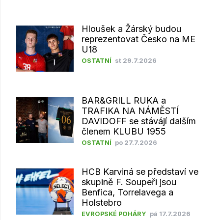
Hloušek a Žárský budou
reprezentovat Česko na ME
U18
OSTATNÍ
st 29.7.2026
BAR&GRILL RUKA a
TRAFIKA NA NÁMĚSTÍ
DAVIDOFF se stávájí dalším
členem KLUBU 1955
OSTATNÍ
po 27.7.2026
HCB Karviná se představí ve
skupině F. Soupeři jsou
Benfica, Torrelavega a
Holstebro
EVROPSKÉ POHÁRY
pá 17.7.2026