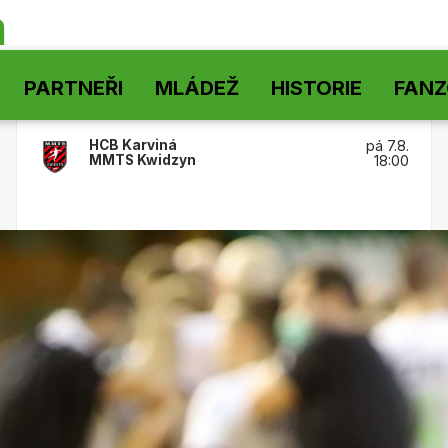
á
PARTNEŘI
MLÁDEŽ
HISTORIE
FAN
HCB Karviná
pá 7.8.
MMTS Kwidzyn
18:00