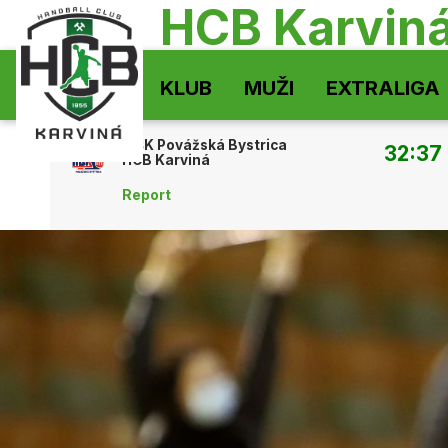
HCB Karvin
KLUB
MUŽI
EXTRALIGA
MŠK Povážská Bystrica
32:37
HCB Karviná
Report