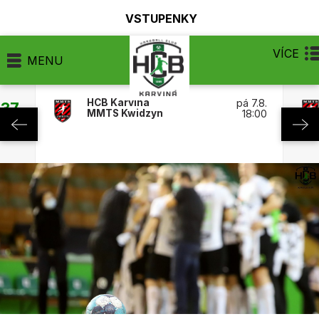
VSTUPENKY
VÍCE
MENU
HCB Karviná
pá 7.8.
:37
MMTS Kwidzyn
18:00