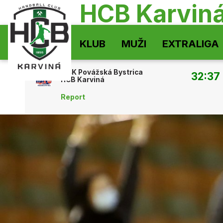
HCB Karvin
KLUB
MUŽI
EXTRALIGA
MŠK Povážská Bystrica
32:37
HCB Karviná
Report