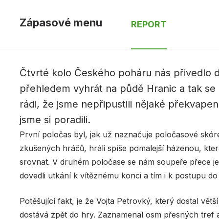
Zápasové menu
REPORT
Čtvrté kolo Českého poháru nás přivedlo d
přehledem vyhrát na půdě Hranic a tak se
rádi, že jsme nepřipustili nějaké překvap
jsme si poradili.
První poločas byl, jak už naznačuje poločasové skóre
zkušených hráčů, hráli spíše pomalejší házenou, kter
srovnat. V druhém poločase se nám soupeře přece jen
dovedli utkání k vítěznému konci a tím i k postupu do 
Potěšující fakt, je že Vojta Petrovký, který dostal vě
dostává zpět do hry. Zaznamenal osm přesných tref a