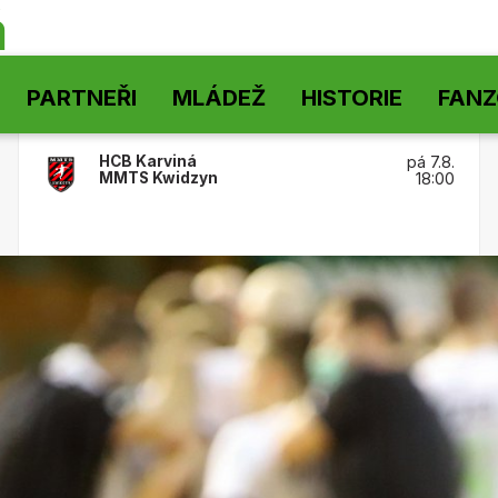
á
PARTNEŘI
MLÁDEŽ
HISTORIE
FAN
HCB Karviná
pá 7.8.
MMTS Kwidzyn
18:00