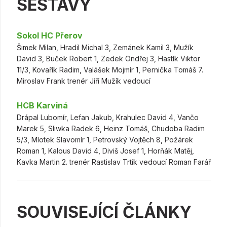
SESTAVY
Sokol HC Přerov
Šimek Milan, Hradil Michal 3, Zemánek Kamil 3, Mužík
David 3, Buček Robert 1, Zedek Ondřej 3, Hastík Viktor
11/3, Kovařík Radim, Valášek Mojmír 1, Pernička Tomáš 7.
Miroslav Frank trenér Jiří Mužík vedoucí
HCB Karviná
Drápal Lubomír, Lefan Jakub, Krahulec David 4, Vančo
Marek 5, Sliwka Radek 6, Heinz Tomáš, Chudoba Radim
5/3, Mlotek Slavomír 1, Petrovský Vojtěch 8, Požárek
Roman 1, Kalous David 4, Diviš Josef 1, Horňák Matěj,
Kavka Martin 2. trenér Rastislav Trtík vedoucí Roman Farář
SOUVISEJÍCÍ ČLÁNKY