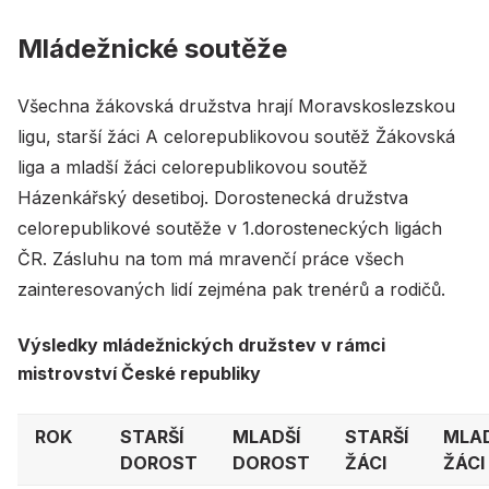
Mládežnické soutěže
Všechna žákovská družstva hrají Moravskoslezskou
ligu, starší žáci A celorepublikovou soutěž Žákovská
liga a mladší žáci celorepublikovou soutěž
Házenkářský desetiboj. Dorostenecká družstva
celorepublikové soutěže v 1.dorosteneckých ligách
ČR. Zásluhu na tom má mravenčí práce všech
zainteresovaných lidí zejména pak trenérů a rodičů.
Výsledky mládežnických družstev v rámci
mistrovství České republiky
ROK
STARŠÍ
MLADŠÍ
STARŠÍ
MLAD
DOROST
DOROST
ŽÁCI
ŽÁCI