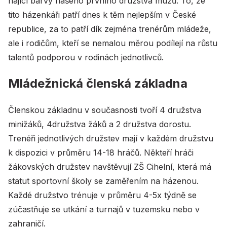
hájící barvy našeho prvního družstva mužů. To, že
tito házenkáři patří dnes k těm nejlepším v České
republice, za to patří dík zejména trenérům mládeže,
ale i rodičům, kteří se nemalou měrou podílejí na růstu
talentů podporou v rodinách jednotlivců.
Mládežnická členská základna
Členskou základnu v současnosti tvoří 4 družstva
minižáků, 4družstva žáků a 2 družstva dorostu.
Trenéři jednotlivých družstev mají v každém družstvu
k dispozici v průměru 14-18 hráčů. Někteří hráči
žákovských družstev navštěvují ZŠ Cihelní, která má
statut sportovní školy se zaměřením na házenou.
Každé družstvo trénuje v průměru 4-5x týdně se
zúčastňuje se utkání a turnajů v tuzemsku nebo v
zahraničí.