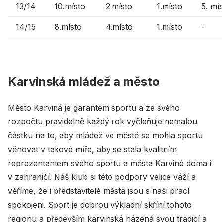
13/14
10.místo
2.místo
1.místo
5. mí
14/15
8.místo
4.místo
1.místo
-
Karvinská mládež a město
Město Karviná je garantem sportu a ze svého
rozpočtu pravidelně každý rok vyčleňuje nemalou
částku na to, aby mládež ve městě se mohla sportu
věnovat v takové míře, aby se stala kvalitním
reprezentantem svého sportu a města Karviné doma i
v zahraničí. Náš klub si této podpory velice váží a
věříme, že i představitelé města jsou s naší prací
spokojeni. Sport je dobrou výkladní skříní tohoto
regionu a především karvinská házená svou tradicí a