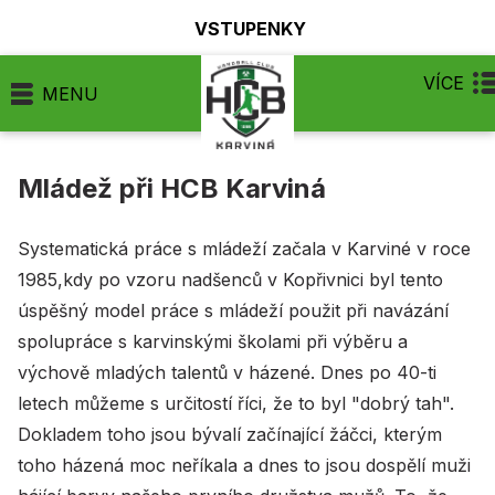
VSTUPENKY
VÍCE
MENU
Mládež při HCB Karviná
Systematická práce s mládeží začala v Karviné v roce
1985,kdy po vzoru nadšenců v Kopřivnici byl tento
úspěšný model práce s mládeží použit při navázání
spolupráce s karvinskými školami při výběru a
výchově mladých talentů v házené. Dnes po 40-ti
letech můžeme s určitostí říci, že to byl "dobrý tah".
Dokladem toho jsou bývalí začínající žáčci, kterým
toho házená moc neříkala a dnes to jsou dospělí muži