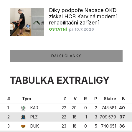
Díky podpoře Nadace OKD
získal HCB Karviná moderní
rehabilitační zařízení
OSTATNÍ
pá 10.7.2026
DALŠÍ ČLÁNKY
TABULKA EXTRALIGY
#
Tým
Z
V
R
P
Skóre
B
1.
KAR
22
20
0
2
743:581
40
2.
PLZ
22
18
1
3
709:579
37
3.
DUK
23
18
0
5
740:651
36