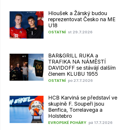
Hloušek a Žárský budou
reprezentovat Česko na ME
U18
OSTATNÍ
st 29.7.2026
BAR&GRILL RUKA a
TRAFIKA NA NÁMĚSTÍ
DAVIDOFF se stávájí dalším
členem KLUBU 1955
OSTATNÍ
po 27.7.2026
HCB Karviná se představí ve
skupině F. Soupeři jsou
Benfica, Torrelavega a
Holstebro
EVROPSKÉ POHÁRY
pá 17.7.2026