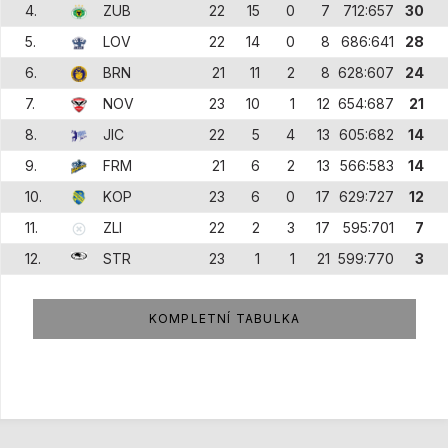
4.
ZUB
22
15
0
7
712:657
30
5.
LOV
22
14
0
8
686:641
28
6.
BRN
21
11
2
8
628:607
24
7.
NOV
23
10
1
12
654:687
21
8.
JIC
22
5
4
13
605:682
14
9.
FRM
21
6
2
13
566:583
14
10.
KOP
23
6
0
17
629:727
12
11.
ZLI
22
2
3
17
595:701
7
12.
STR
23
1
1
21
599:770
3
KOMPLETNÍ TABULKA