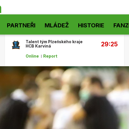
á
PARTNEŘI
MLÁDEŽ
HISTORIE
FAN
Talent tým Plzeňského kraje
29:25
HCB Karviná
Online
Report