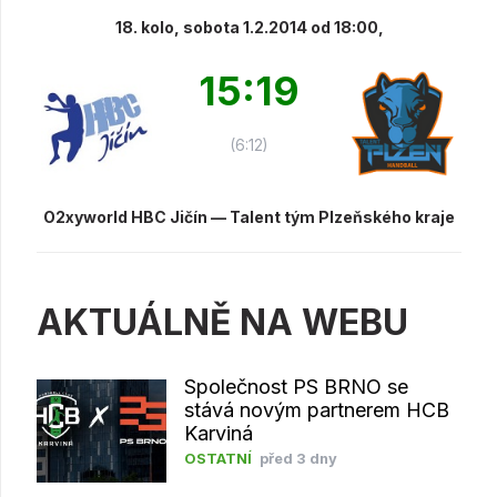
18. kolo, sobota 1.2.2014 od 18:00,
15:19
(6:12)
O2xyworld HBC Jičín — Talent tým Plzeňského kraje
AKTUÁLNĚ NA WEBU
Společnost PS BRNO se
stává novým partnerem HCB
Karviná
OSTATNÍ
před 3 dny