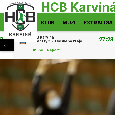
HCB Karvin
KLUB
MUŽI
EXTRALIGA
HCB Karviná
:34
27:23
Talent tým Plzeňského kraje
Online
Report