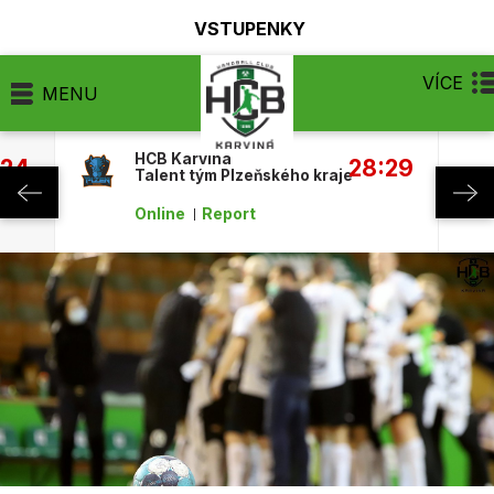
VSTUPENKY
VÍCE
MENU
HCB Karviná
:24
28:29
Talent tým Plzeňského kraje
Online
Report