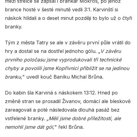
mezi střelce se zapsal i brankář Mokroš, po jehož
brance hosté v šesté minutě vedli 3:1. Karvinští si
náskok hlídali a o deset minut později to bylo už o čtyři
branky.
Tým z města Tatry se ale v závěru první půle vrátil do
hry a dostal se na dostřel jednoho gólu. „
V závěru
prvního poločasu jsme vyprodukovali tři technické
chyby a povolili jsme Kopřivnici přiblížit se na jedinou
branku,
" uvedl kouč Baníku Michal Brůna.
Do kabin šla Karviná s náskokem 13:12. Hned po
změně stran se prosadil Živanov, domácí ale bleskově
zareagovali a poté následovala dlouhá pasáž bez
vstřelené branky. „
Měli jsme dobré příležitosti, ale
nemohli jsme dát gól,
" řekl Brůna.