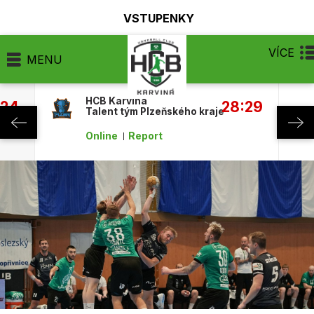
VSTUPENKY
VÍCE
MENU
HCB Karviná
:24
28:29
Talent tým Plzeňského kraje
Online
Report