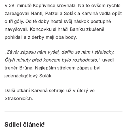
V 38. minutě Kopřivnice srovnala. Na to ovšem rychle
zareagovali Nantl, Patzel a Solák a Karviná vedla opět
o tři góly. Od té doby hosté svůj náskok postupně
navyšovali. Koncovku si hráči Baníku zkušeně
pohlídali a z derby mají oba body.
„
Závěr zápasu nám vyšel, dařilo se nám i střelecky.
Čtyři minuty před koncem bylo rozhodnuto,
" uvedl
trenér Brůna. Nejlepším střelcem zápasu byl
jedenáctigólový Solák.
Další utkání Karviná sehraje už v úterý ve
Strakonicích.
Sdílej článek!