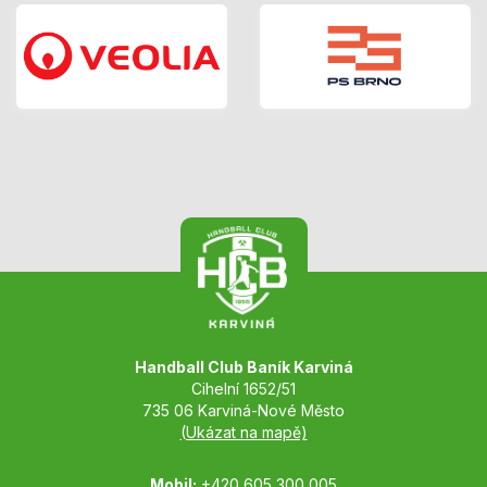
Handball Club Baník Karviná
Cihelní 1652/51
735 06 Karviná-Nové Město
(Ukázat na mapě)
Mobil:
+420 605 300 005