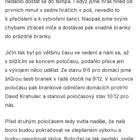
nedařilo dostat se do tempa. I když jsme hráli hned od
prvních minut v sedmi hráčích v poli, nevedlo to
k přečíslení a k vytvoření šancí. Naopak jsme svými
chybami ztráceli míče a dostávali pak snadné branky
do prázdné branky.
Jičín tak byl po většinu času ve vedení a nám se, až
s blížícím se koncem poločasu, podařilo přece jen
s vývojem něco udělat. Ze stavu 9:6 pro domácí jsme
šňůrou šesti branek v řadě otočili na 9:12. V koncovce
poločasu pak brankové odmlčení domácích protrhl
David Krahulec a stanovil poločasový stav 10:12 pro
nás.
Před druhým poločasem tedy svitla naděje, že naši
borci budou pokračovat ve zlepšeném výkonu a
budou navyšovat skóre. Bohužel se tak nestalo, spíše