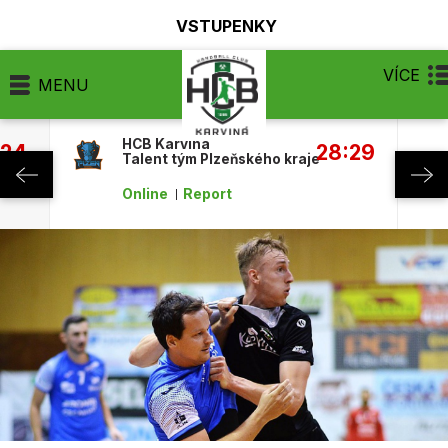
VSTUPENKY
VÍCE
MENU
HCB Karviná
:24
28:29
Talent tým Plzeňského kraje
Online
Report