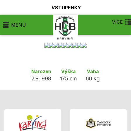
VSTUPENKY
VÍCE
MENU
Narozen
Výška
Váha
7.8.1998
175 cm
60 kg