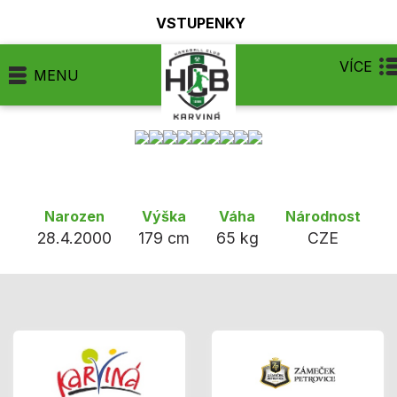
VSTUPENKY
VÍCE
MENU
Narozen
Výška
Váha
Národnost
28.4.2000
179 cm
65 kg
CZE