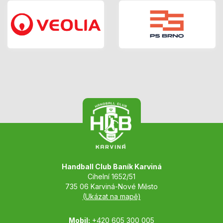
Handball Club Baník Karviná
Cihelní 1652/51
735 06 Karviná-Nové Město
(Ukázat na mapě)
Mobil:
+420 605 300 005