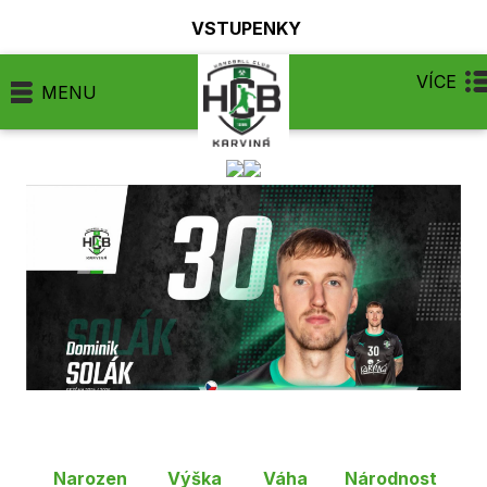
VSTUPENKY
VÍCE
MENU
Narozen
Výška
Váha
Národnost