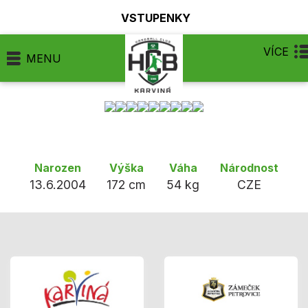
VSTUPENKY
VÍCE
MENU
Narozen
Výška
Váha
Národnost
13.6.2004
172 cm
54 kg
CZE