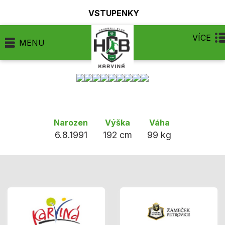
VSTUPENKY
VÍCE
MENU
Narozen
Výška
Váha
6.8.1991
192 cm
99 kg