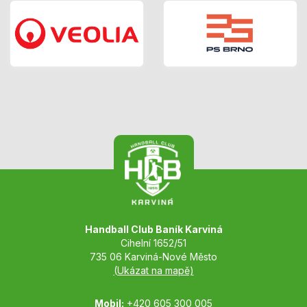
Handball Club Baník Karviná
Cihelní 1652/51
735 06 Karviná-Nové Město
(Ukázat na mapě)
Mobil:
+420 605 300 005