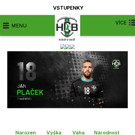
VSTUPENKY
VÍCE
MENU
Narozen
Výška
Váha
Národnost