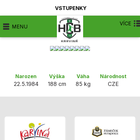
VSTUPENKY
VÍCE
MENU
Narozen
Výška
Váha
Národnost
22.5.1984
188 cm
85 kg
CZE