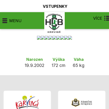
VSTUPENKY
VÍCE
MENU
Narozen
Výška
Váha
19.9.2002
172 cm
65 kg