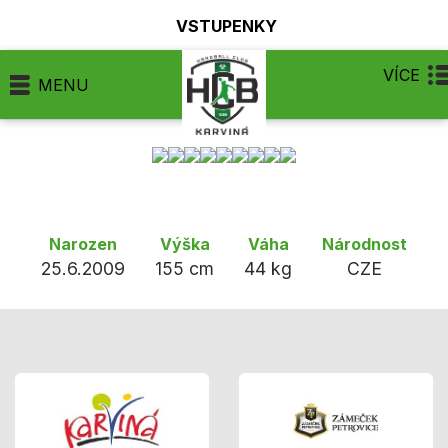
VSTUPENKY
VÍCE
MENU
Narozen
Výška
Váha
Národnost
25.6.2009
155 cm
44 kg
CZE